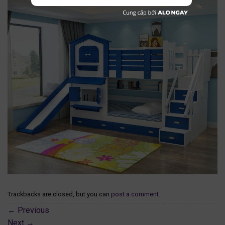
Trackbacks are closed, but you can
post a comment
.
←
Previous
Next
→