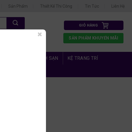
Sản Phẩm
Thiết Kế Thi Công
Tin Tức
Liên Hệ
GIỎ HÀNG
N 3
SẢN PHẨM KHUYẾN MÃI
1.675
 PHÒNG NGỦ KHÁCH SẠN
KỆ TRANG TRÍ