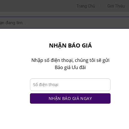
Trang Chủ
Giới Thiệu
m
m:
 VẤN 1
TƯ VẤN 2
TƯ VẤ
.80.9999
0935.435.286
0964.65
NHẬN BÁO GIÁ
T NHÀ BẾP
NT VĂN PHÒNG
NT TRẺ EM
COMBO
Nhập số điện thoại, chúng tôi sẽ gửi
Báo giá Ưu đãi
VÁCH NGĂN PK
VÁCH ỐP TƯỜNG
ad7909683842ad47
NHẬN BÁO GIÁ NGAY
chữ l gỗ MDF blv11