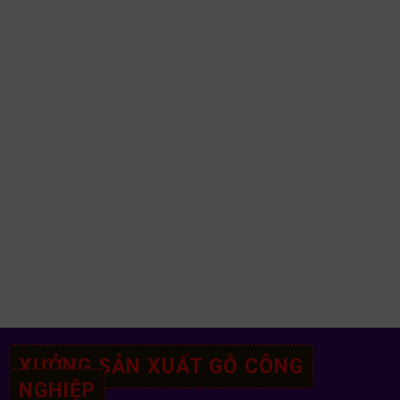
XƯỞNG SẢN XUẤT GỖ CÔNG
NGHIỆP