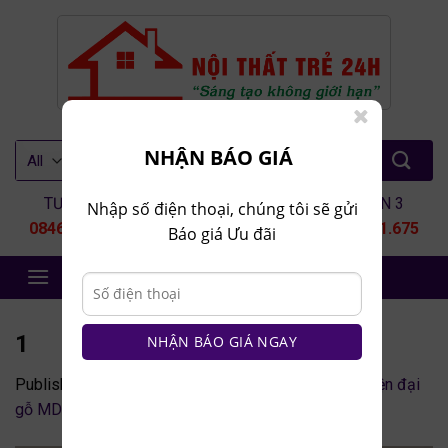
Skip
to
content
Tìm
NHẬN BÁO GIÁ
kiếm:
TƯ VẤN 1
TƯ VẤN 2
TƯ VẤN 3
Nhập số điện thoại, chúng tôi sẽ gửi
0846.80.9999
0935.435.286
0964.651.675
Báo giá Ưu đãi
NỘI THẤT TRẺ 24H
1
NHẬN BÁO GIÁ NGAY
Published
8 Tháng 5, 2022
at
500 × 558
in
Tủ bếp hiện đại
gỗ MDF TB10