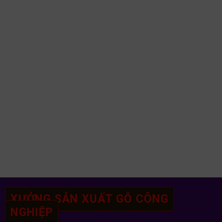
XƯỞNG SẢN XUẤT GỖ CÔNG
NGHIỆP