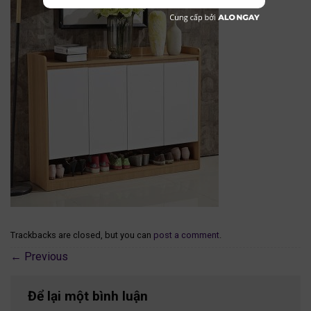
Trackbacks are closed, but you can
post a comment
.
←
Previous
Để lại một bình luận