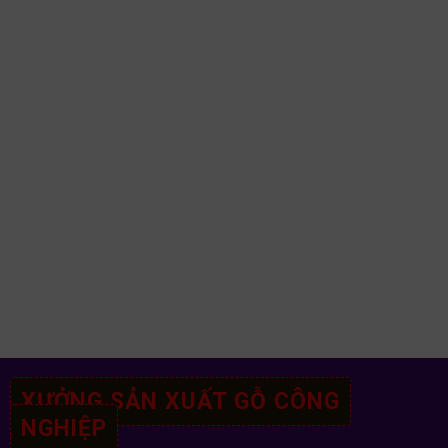
XƯỞNG SẢN XUẤT GỖ CÔNG
NGHIỆP