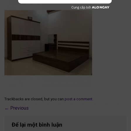
Trackbacks are closed, but you can
post a comment
.
←
Previous
Để lại một bình luận