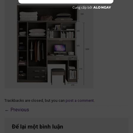
Trackbacks are closed, but you can
post a comment
.
←
Previous
Để lại một bình luận