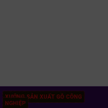
XƯỞNG SẢN XUẤT GỖ CÔNG
NGHIỆP