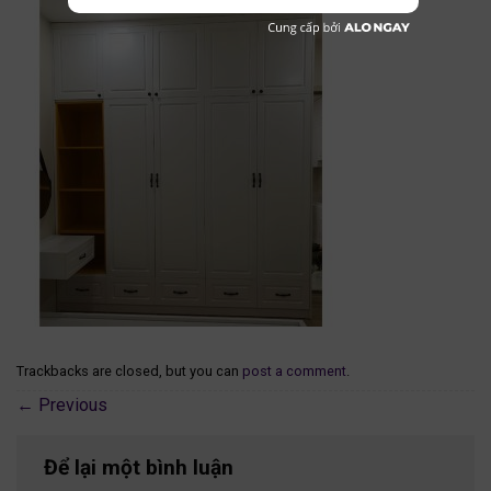
Trackbacks are closed, but you can
post a comment
.
←
Previous
Để lại một bình luận