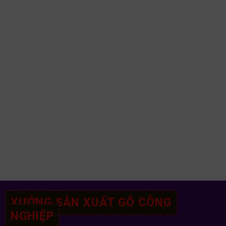
XƯỞNG SẢN XUẤT GỖ CÔNG
NGHIỆP