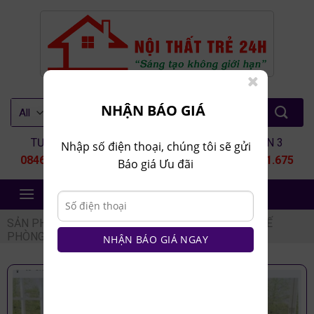
Skip
to
content
Tìm
NHẬN BÁO GIÁ
kiếm:
TƯ VẤN 1
TƯ VẤN 2
TƯ VẤN 3
Nhập số điện thoại, chúng tôi sẽ gửi
0846.80.9999
0935.435.286
0964.651.675
Báo giá Ưu đãi
NỘI THẤT TRẺ 24H
SẢN PHẨM
/
NỘI THẤT PHÒNG KHÁCH
/
BÀN GHẾ
PHÒNG KHÁCH
/
BỘ BÀN GHẾ GỖ
NHẬN BÁO GIÁ NGAY