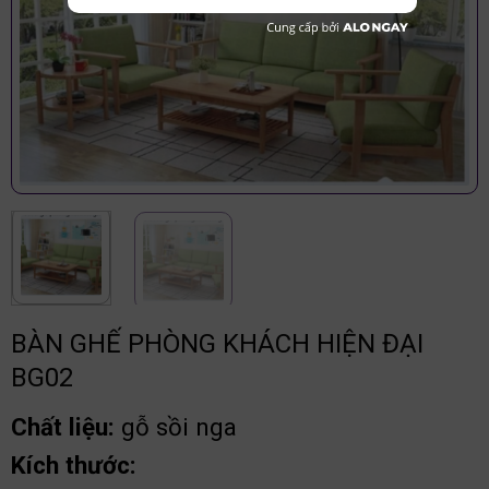
BÀN GHẾ PHÒNG KHÁCH HIỆN ĐẠI
BG02
Chất liệu:
gỗ sồi nga
Kích thước: