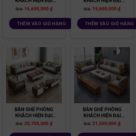
KHÁCH HIỆN ĐẠI
KHÁCH HIỆN ĐẠI
BG10
BG01
16,600,000
₫
19,600,000
₫
Giá:
Giá:
THÊM VÀO GIỎ HÀNG
THÊM VÀO GIỎ HÀNG
BÀN GHẾ PHÒNG
BÀN GHẾ PHÒNG
KHÁCH HIỆN ĐẠI
KHÁCH HIỆN ĐẠI
BG34
BG35
20,700,000
₫
21,500,000
₫
Giá:
Giá: