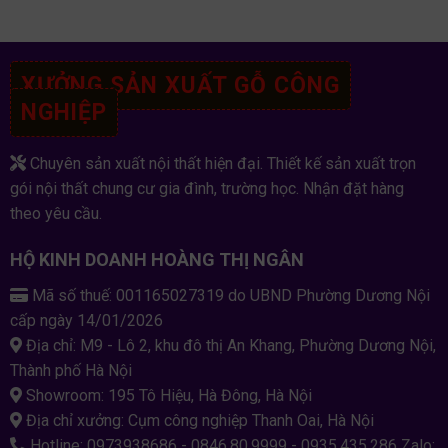
XƯỞNG SẢN XUẤT GỖ CÔNG
NGHIỆP
Chuyên sản xuất nội thất hiện đại. Thiết kế sản xuất trọn
gói nội thất chung cư gia đình, trường học. Nhận đặt hàng
theo yêu cầu.
HỘ KINH DOANH HOÀNG THỊ NGÂN
Mã số thuế: 001165027319 do UBND Phường Dương Nội
cấp ngày 14/01/2026
Địa chỉ: M9 - Lô 2, khu đô thị An Khang, Phường Dương Nội,
Thành phố Hà Nội
Showroom: 195 Tô Hiệu, Hà Đông, Hà Nội
Địa chỉ xưởng: Cụm công nghiệp Thanh Oai, Hà Nội
Hotline: 0973938686 - 0846.80.9999 - 0935.435.286 Zalo: