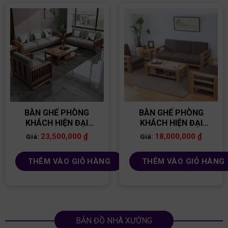
BÀN GHẾ PHÒNG
BÀN GHẾ PHÒNG
KHÁCH HIỆN ĐẠI
KHÁCH HIỆN ĐẠI
BG26
BG04
23,500,000
₫
18,000,000
₫
Giá:
Giá:
THÊM VÀO GIỎ HÀNG
THÊM VÀO GIỎ HÀNG
BẢN ĐỒ NHÀ XƯỞNG