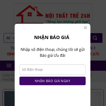
Skip
to
content
Tìm
NHẬN BÁO GIÁ
kiếm:
TƯ VẤN 1
TƯ VẤN 2
TƯ VẤN 3
Nhập số điện thoại, chúng tôi sẽ gửi
0846.80.9999
0935.435.286
0964.651.675
Báo giá Ưu đãi
NỘI THẤT TRẺ 24H
SẢN PHẨM
/
NỘI THẤT PHÒNG KHÁCH
/
BÀN GHẾ
PHÒNG KHÁCH
/
BỘ BÀN GHẾ GỖ
NHẬN BÁO GIÁ NGAY