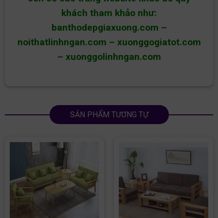
khách tham khảo như:
banthodepgiaxuong.com
–
noithatlinhngan.com
–
xuonggogiatot.com
–
xuonggolinhngan.com
SẢN PHẨM TƯƠNG TỰ