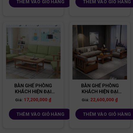
THÊM VÀO GIỎ HÀNG
THÊM VÀO GIỎ HÀNG
BÀN GHẾ PHÒNG
BÀN GHẾ PHÒNG
KHÁCH HIỆN ĐẠI
KHÁCH HIỆN ĐẠI
BG02
BG33
17,200,000
₫
22,600,000
₫
Giá:
Giá:
THÊM VÀO GIỎ HÀNG
THÊM VÀO GIỎ HÀNG