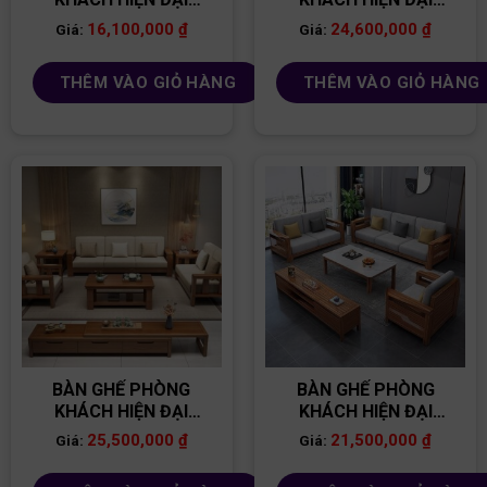
BG31
BG24
16,100,000
₫
24,600,000
₫
Giá:
Giá:
THÊM VÀO GIỎ HÀNG
THÊM VÀO GIỎ HÀNG
BÀN GHẾ PHÒNG
BÀN GHẾ PHÒNG
KHÁCH HIỆN ĐẠI
KHÁCH HIỆN ĐẠI
BG28
BG35
25,500,000
₫
21,500,000
₫
Giá:
Giá: