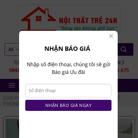
Skip
to
content
Tìm
NHẬN BÁO GIÁ
kiếm:
TƯ VẤN 1
TƯ VẤN 2
TƯ VẤN 3
Nhập số điện thoại, chúng tôi sẽ gửi
0846.80.9999
0935.435.286
0964.651.675
Báo giá Ưu đãi
NỘI THẤT TRẺ 24H
SẢN PHẨM
/
NỘI THẤT PHÒNG KHÁCH
/
BÀN GHẾ
PHÒNG KHÁCH
/
BỘ BÀN GHẾ GỖ
NHẬN BÁO GIÁ NGAY