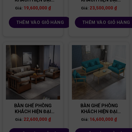
BG01
BG29
19,600,000
₫
23,500,000
₫
Giá:
Giá:
THÊM VÀO GIỎ HÀNG
THÊM VÀO GIỎ HÀNG
BÀN GHẾ PHÒNG
BÀN GHẾ PHÒNG
KHÁCH HIỆN ĐẠI
KHÁCH HIỆN ĐẠI
BG33
BG10
22,600,000
₫
16,600,000
₫
Giá:
Giá: