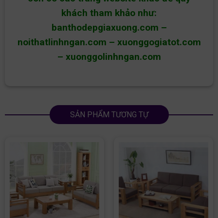
khách tham khảo như:
banthodepgiaxuong.com
–
noithatlinhngan.com
–
xuonggogiatot.com
–
xuonggolinhngan.com
SẢN PHẨM TƯƠNG TỰ