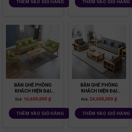
THÊM VÀO GIỎ HÀNG
THÊM VÀO GIỎ HÀNG
BÀN GHẾ PHÒNG
BÀN GHẾ PHÒNG
KHÁCH HIỆN ĐẠI
KHÁCH HIỆN ĐẠI
BG09
BG24
16,600,000
₫
24,600,000
₫
Giá:
Giá:
THÊM VÀO GIỎ HÀNG
THÊM VÀO GIỎ HÀNG