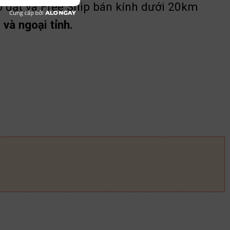
p đặt và Free Ship bán kính dưới 20km
và ngoại tỉnh.
lượng