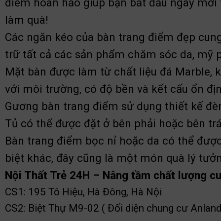
điểm hoàn hảo giúp bạn bắt đầu ngày mới 
làm quà!
Các ngăn kéo của bàn trang điểm đẹp cung 
trữ tất cả các sản phẩm chăm sóc da, mỹ 
Mặt bàn được làm từ chất liệu đá Marble, 
với môi trường, có độ bền và kết cấu ổn đị
Gương bàn trang điểm sử dụng thiết kế đè
Tủ có thể được đặt ở bên phải hoặc bên tr
Bàn trang điểm bọc nỉ hoặc da có thể đượ
biệt khác, đây cũng là một món quà lý tưở
Nội Thất Trẻ 24H – Nâng tầm chất lượng c
CS1: 195 Tô Hiệu, Hà Đông, Hà Nội
CS2: Biệt Thự M9-02 ( Đối diện chung cư Anland