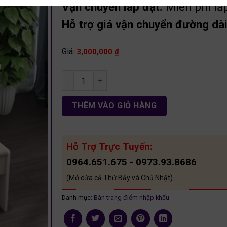
Vận chuyển lắp đặt:
Miễn phí lắ
Hỗ trợ giá vận chuyển đường dài 
Giá:
3,000,000
₫
bàn trang điểm gương vuông gỗ MDF BP04 số 
THÊM VÀO GIỎ HÀNG
Hỗ Trợ Trực Tuyến:
0964.651.675 - 0973.93.8686
(Mở cửa cả Thứ Bảy và Chủ Nhật)
Danh mục:
Bàn trang điểm nhập khẩu