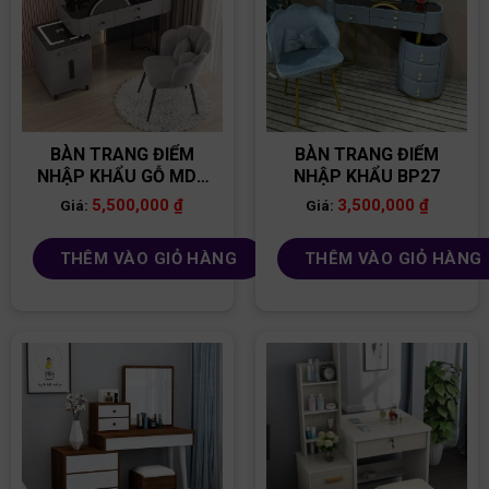
BÀN TRANG ĐIỂM
BÀN TRANG ĐIỂM
NHẬP KHẨU GỖ MDF
NHẬP KHẨU BP27
BP22
5,500,000
₫
3,500,000
₫
Giá:
Giá:
THÊM VÀO GIỎ HÀNG
THÊM VÀO GIỎ HÀNG