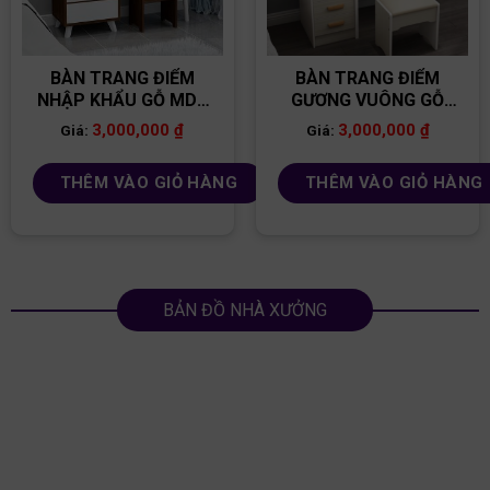
BÀN TRANG ĐIỂM
BÀN TRANG ĐIỂM
NHẬP KHẨU GỖ MDF
GƯƠNG VUÔNG GỖ
BP01
MDF BP04
3,000,000
₫
3,000,000
₫
Giá:
Giá:
THÊM VÀO GIỎ HÀNG
THÊM VÀO GIỎ HÀNG
BẢN ĐỒ NHÀ XƯỞNG