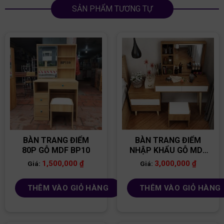
SẢN PHẨM TƯƠNG TỰ
BÀN TRANG ĐIỂM
BÀN TRANG ĐIỂM
80P GỖ MDF BP10
NHẬP KHẨU GỖ MDF
BP02
1,500,000
₫
3,000,000
₫
Giá:
Giá:
THÊM VÀO GIỎ HÀNG
THÊM VÀO GIỎ HÀNG