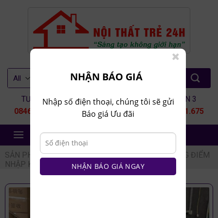
Skip
to
content
Tìm
NHẬN BÁO GIÁ
kiếm:
TƯ VẤN 1
TƯ VẤN 2
TƯ VẤN 3
Nhập số điện thoại, chúng tôi sẽ gửi
0846.80.9999
0935.435.286
0964.651.675
Báo giá Ưu đãi
NỘI THẤT TRẺ 24H
SẢN PHẨM
/
NỘI THẤT PHÒNG NGỦ
/
BÀN TRANG ĐIỂM
NHẬP KHẨU
NHẬN BÁO GIÁ NGAY