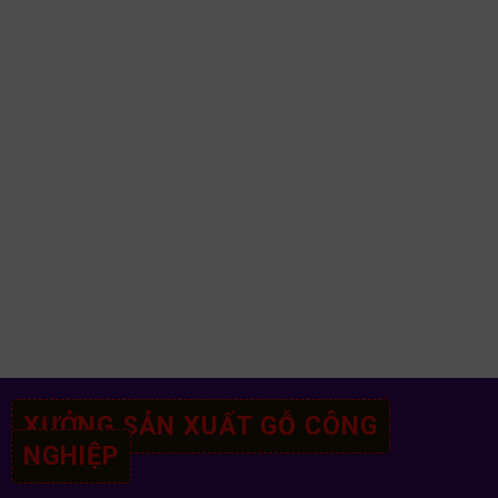
XƯỞNG SẢN XUẤT GỖ CÔNG
NGHIỆP