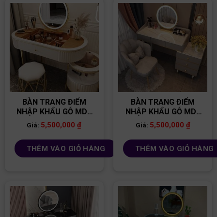
BÀN TRANG ĐIỂM
BÀN TRANG ĐIỂM
NHẬP KHẨU GỖ MDF
NHẬP KHẨU GỖ MDF
BP25
BP21
5,500,000
₫
5,500,000
₫
Giá:
Giá:
THÊM VÀO GIỎ HÀNG
THÊM VÀO GIỎ HÀNG