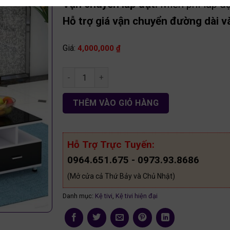
Vận chuyển lắp đặt:
Miễn phí lắp đặ
Hỗ trợ giá vận chuyển đường dài và
Giá:
4,000,000
₫
Kệ tivi đa năng 2m00 gỗ MDF KT18 số lượng
THÊM VÀO GIỎ HÀNG
Hỗ Trợ Trực Tuyến:
0964.651.675 - 0973.93.8686
(Mở cửa cả Thứ Bảy và Chủ Nhật)
Danh mục:
Kệ tivi
,
Kệ tivi hiện đại