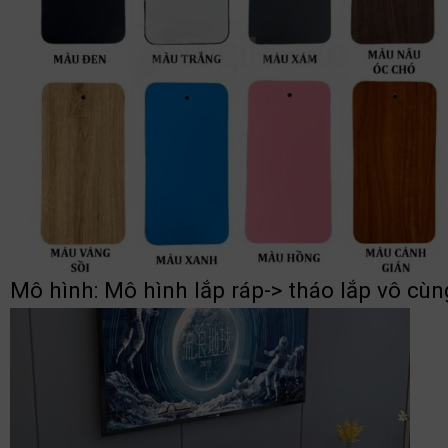
Mô hình: Mô hình lắp ráp-> tháo lắp vô cùng