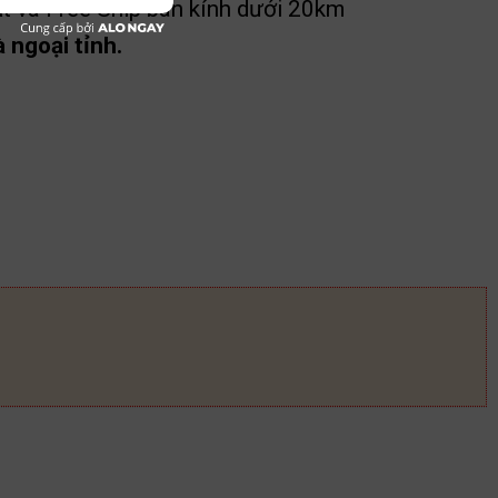
t và Free Ship bán kính dưới 20km
 ngoại tỉnh.