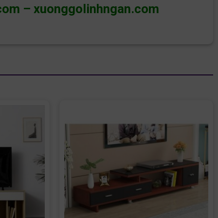
com
–
xuonggolinhngan.com