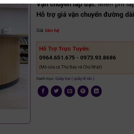
Vận chuyển lắp đặt:
Miễn phí lắ
Hỗ trợ giá vận chuyển đường dài 
Giá:
liên hệ
Hỗ Trợ Trực Tuyến:
0964.651.675 - 0973.93.8686
(Mở cửa cả Thứ Bảy và Chủ Nhật)
Danh mục:
Quầy bar ( quầy lễ tân )