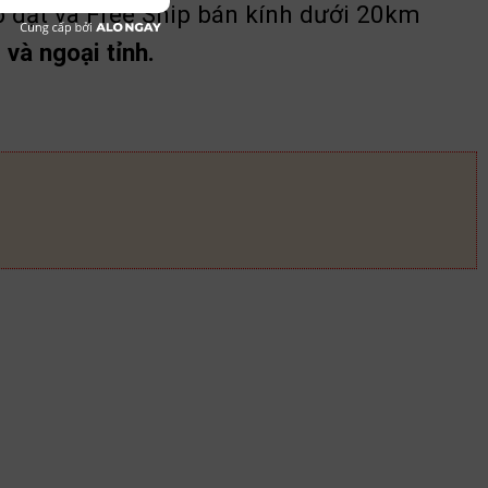
p đặt và Free Ship bán kính dưới 20km
và ngoại tỉnh.