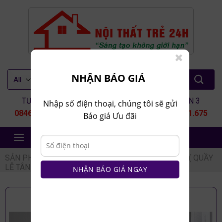
Skip
to
content
Tìm
NHẬN BÁO GIÁ
kiếm:
TƯ VẤN 1
TƯ VẤN 2
TƯ VẤN 3
Nhập số điện thoại, chúng tôi sẽ gửi
0846.80.9999
0935.435.286
0964.651.675
Báo giá Ưu đãi
NỘI THẤT TRẺ 24H
SẢN PHẨM
/
NỘI THẤT VĂN PHÒNG
/
QUẦY BAR ( QUẦY
LỄ TÂN )
NHẬN BÁO GIÁ NGAY