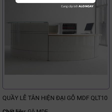
QUẦY LỄ TÂN HIỆN ĐẠI GỖ MDF QLT10
Chất liệu:
Gỗ MDF