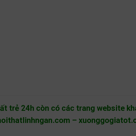
hất trẻ 24h còn có các trang website k
noithatlinhngan.com
–
xuonggogiatot.