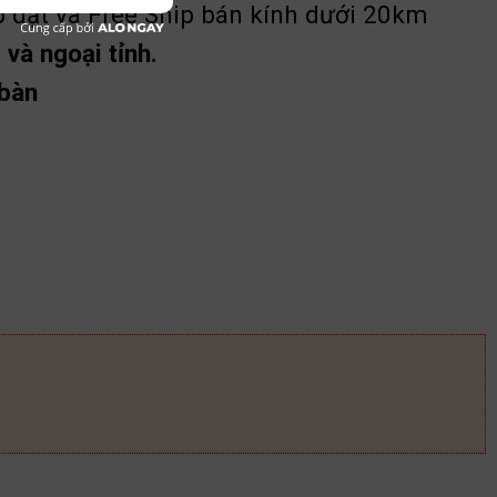
p đặt và Free Ship bán kính dưới 20km
và ngoại tỉnh.
 bàn