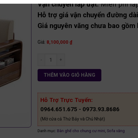
Vận chuyển lắp đặt:
Miễn phí lắ
Hỗ trợ giá vận chuyển đường dài 
Giá nguyên văng chưa bao gồm
Giá:
8,100,000
₫
Sofa văng 1m80 gỗ sồi nga SF23 số lượng
THÊM VÀO GIỎ HÀNG
Hỗ Trợ Trực Tuyến:
0964.651.675 - 0973.93.8686
(Mở cửa cả Thứ Bảy và Chủ Nhật)
Danh mục:
Bàn ghế cho chung cư mini
,
Sofa văng