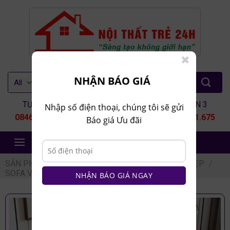
Skip
to
content
Tìm
NHẬN BÁO GIÁ
kiếm:
TƯ VẤN 1
TƯ VẤN 2
TƯ VẤN 3
Nhập số điện thoại, chúng tôi sẽ gửi
0846.80.9999
0935.435.286
0964.651.675
Báo giá Ưu đãi
NỘI THẤT TRẺ 24H
SẢN PHẨM
/
NỘI THẤT PHÒNG KHÁCH
/
SOFA ĐẸP
/
SOFA VĂNG
NHẬN BÁO GIÁ NGAY