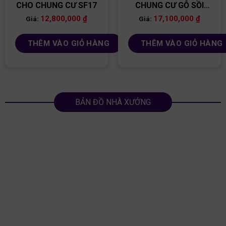
CHO CHUNG CƯ SF17
CHUNG CƯ GỖ SỒI
SF13
12,800,000
₫
17,100,000
₫
Giá:
Giá:
THÊM VÀO GIỎ HÀNG
THÊM VÀO GIỎ HÀNG
BẢN ĐỒ NHÀ XƯỞNG