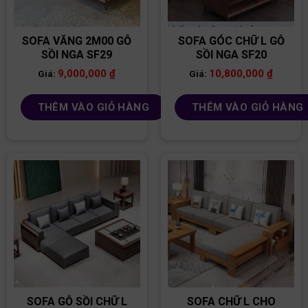
SOFA VĂNG 2M00 GỖ
SOFA GÓC CHỮ L GỖ
SỒI NGA SF29
SỒI NGA SF20
9,000,000
₫
10,800,000
₫
Giá:
Giá:
THÊM VÀO GIỎ HÀNG
THÊM VÀO GIỎ HÀNG
SOFA GỖ SỒI CHỮ L
SOFA CHỮ L CHO