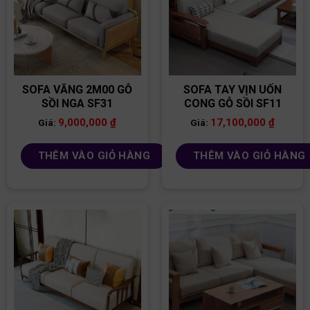
SOFA VĂNG 2M00 GỖ
SOFA TAY VỊN UỐN
SỒI NGA SF31
CONG GỖ SỒI SF11
9,000,000
₫
17,100,000
₫
Giá:
Giá:
THÊM VÀO GIỎ HÀNG
THÊM VÀO GIỎ HÀNG