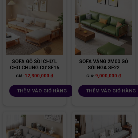
SOFA GỖ SỒI CHỮ L
SOFA VĂNG 2M00 GỖ
CHO CHUNG CƯ SF16
SỒI NGA SF22
12,300,000
₫
9,000,000
₫
Giá:
Giá:
THÊM VÀO GIỎ HÀNG
THÊM VÀO GIỎ HÀNG