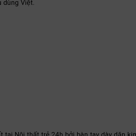
 dùng Việt.
ại Nội thất trẻ 24h bởi bàn tay dày dặn 