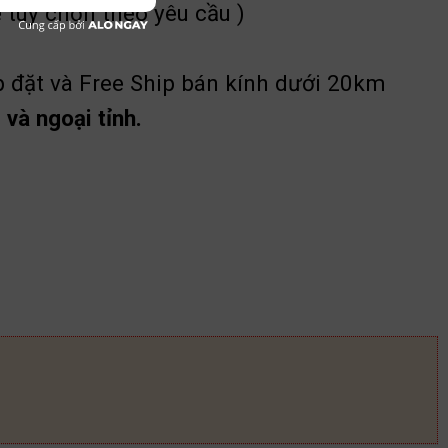
 tuỳ chọn theo yêu cầu )
p đặt và Free Ship bán kính dưới 20km
và ngoại tỉnh.
135 số lượng