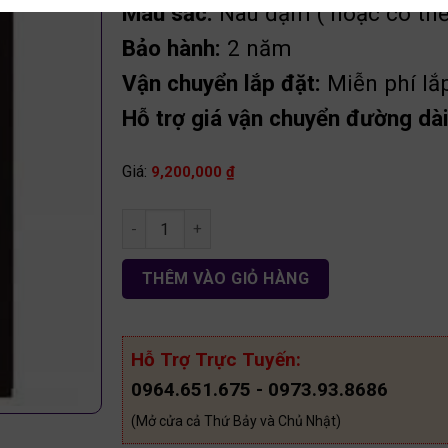
Màu sắc:
Nâu đậm ( hoặc có thể
Bảo hành:
2 năm
Vận chuyển lắp đặt:
Miễn phí lắ
Hỗ trợ giá vận chuyển đường dài 
Giá:
9,200,000
₫
Tủ áo 4c 2 tầng phủ melamine gỗ An Cường TA
THÊM VÀO GIỎ HÀNG
Hỗ Trợ Trực Tuyến:
0964.651.675 - 0973.93.8686
(Mở cửa cả Thứ Bảy và Chủ Nhật)