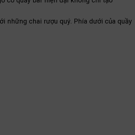
ỗ có quầy bar hiện đại không chỉ tạo
 với những chai rượu quý. Phía dưới của quầy