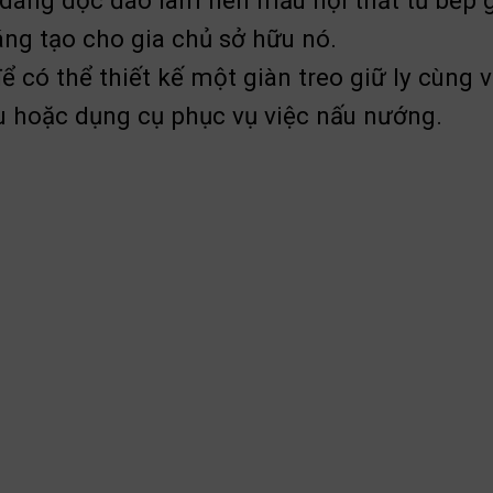
dáng độc đáo làm nên mẫu nội thất tủ bếp g
ng tạo cho gia chủ sở hữu nó.
để có thể thiết kế một giàn treo giữ ly cùng
ợu hoặc dụng cụ phục vụ việc nấu nướng.