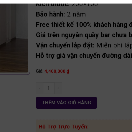
Kích thước:
200×100
Bảo hành:
2 năm
Free thiết kế 100% khách hàng đặ
Giá trên nguyên quầy bar chưa 
Vận chuyển lắp đặt:
Miễn phí lắ
Hỗ trợ giá vận chuyển đường dài 
Giá:
4,400,000
₫
Tủ bếp có quầy bar gỗ MDF TB107 số lượng
THÊM VÀO GIỎ HÀNG
Hỗ Trợ Trực Tuyến: