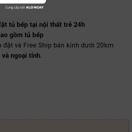
t tủ bếp tại nội thất trẻ 24h
bao gồm tủ bếp
p đặt và Free Ship bán kính dưới 20km
và ngoại tỉnh.