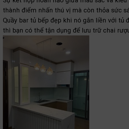
Sự kết hợp hoàn hảo giữa màu sắc và kiểu 
thành điểm nhấn thú vị mà còn thỏa sức sá
Quầy bar tủ bếp đẹp khi nó gắn liền với tủ 
thì bạn có thể tận dụng để lưu trữ chai rư