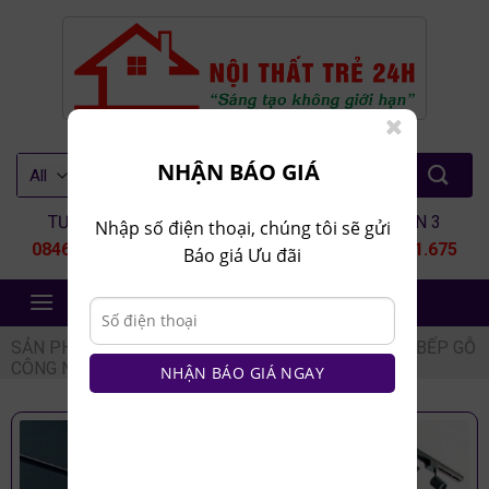
Skip
to
content
Tìm
NHẬN BÁO GIÁ
kiếm:
TƯ VẤN 1
TƯ VẤN 2
TƯ VẤN 3
Nhập số điện thoại, chúng tôi sẽ gửi
0846.80.9999
0935.435.286
0964.651.675
Báo giá Ưu đãi
NỘI THẤT TRẺ 24H
SẢN PHẨM
/
NỘI THẤT NHÀ BẾP
/
TỦ BẾP
/
TỦ BẾP GỖ
CÔNG NGHIỆP
NHẬN BÁO GIÁ NGAY