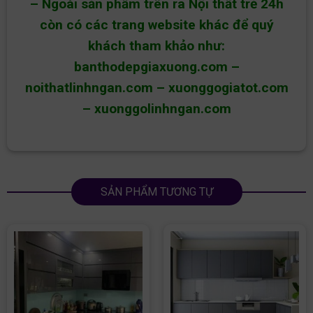
– Ngoài sản phẩm trên ra Nội thất trẻ 24h
còn có các trang website khác để quý
khách tham khảo như:
banthodepgiaxuong.com
–
noithatlinhngan.com
–
xuonggogiatot.com
–
xuonggolinhngan.com
SẢN PHẨM TƯƠNG TỰ