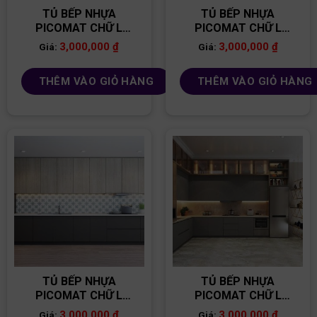
TỦ BẾP NHỰA
TỦ BẾP NHỰA
PICOMAT CHỮ L
PICOMAT CHỮ L
TB74
TB91
3,000,000
₫
3,000,000
₫
Giá:
Giá:
THÊM VÀO GIỎ HÀNG
THÊM VÀO GIỎ HÀNG
TỦ BẾP NHỰA
TỦ BẾP NHỰA
PICOMAT CHỮ L
PICOMAT CHỮ L
TB94
TB76
3,000,000
₫
3,000,000
₫
Giá:
Giá: