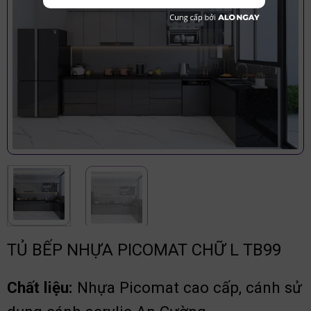
TỦ BẾP NHỰA PICOMAT CHỮ L TB99
Chất liệu:
Nhựa Picomat cao cấp, cánh sử