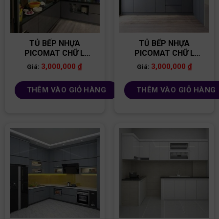
TỦ BẾP NHỰA
TỦ BẾP NHỰA
PICOMAT CHỮ L
PICOMAT CHỮ L
TB81
TB89
3,000,000
₫
3,000,000
₫
Giá:
Giá:
THÊM VÀO GIỎ HÀNG
THÊM VÀO GIỎ HÀNG