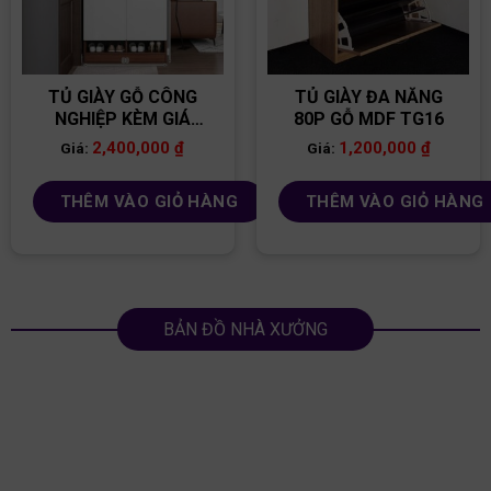
TỦ GIÀY GỖ CÔNG
TỦ GIÀY ĐA NĂNG
NGHIỆP KÈM GIÁ
80P GỖ MDF TG16
TREO TG25
2,400,000
₫
1,200,000
₫
Giá:
Giá:
THÊM VÀO GIỎ HÀNG
THÊM VÀO GIỎ HÀNG
BẢN ĐỒ NHÀ XƯỞNG