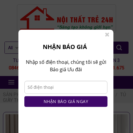
Skip
to
content
Tìm
NHẬN BÁO GIÁ
kiếm:
TƯ VẤN 1
TƯ VẤN 2
TƯ VẤN 3
Nhập số điện thoại, chúng tôi sẽ gửi
0846.80.9999
0935.435.286
0964.651.675
Báo giá Ưu đãi
NỘI THẤT TRẺ 24H
SẢN PHẨM
/
NỘI THẤT PHÒNG KHÁCH
/
TỦ GIÀY
/
TỦ
GIÀY THÔNG MINH
NHẬN BÁO GIÁ NGAY