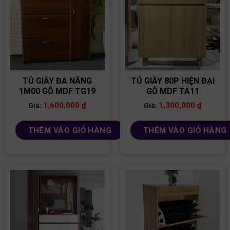
TỦ GIÀY ĐA NĂNG
TỦ GIÀY 80P HIỆN ĐẠI
1M00 GỖ MDF TG19
GỖ MDF TA11
1,600,000
₫
1,300,000
₫
Giá:
Giá:
THÊM VÀO GIỎ HÀNG
THÊM VÀO GIỎ HÀNG