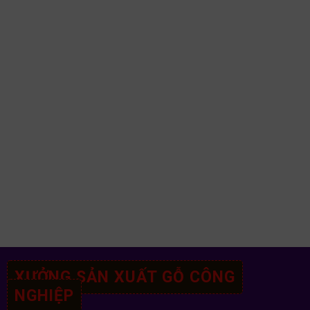
XƯỞNG SẢN XUẤT GỖ CÔNG
NGHIỆP