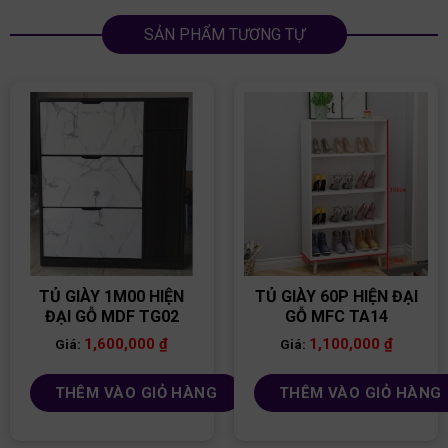
SẢN PHẨM TƯƠNG TỰ
TỦ GIÀY 1M00 HIỆN
TỦ GIÀY 60P HIỆN ĐẠI
ĐẠI GỖ MDF TG02
GỖ MFC TA14
1,600,000
₫
1,100,000
₫
Giá:
Giá:
THÊM VÀO GIỎ HÀNG
THÊM VÀO GIỎ HÀNG