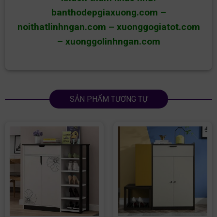
banthodepgiaxuong.com
–
noithatlinhngan.com
–
xuonggogiatot.com
–
xuonggolinhngan.com
SẢN PHẨM TƯƠNG TỰ