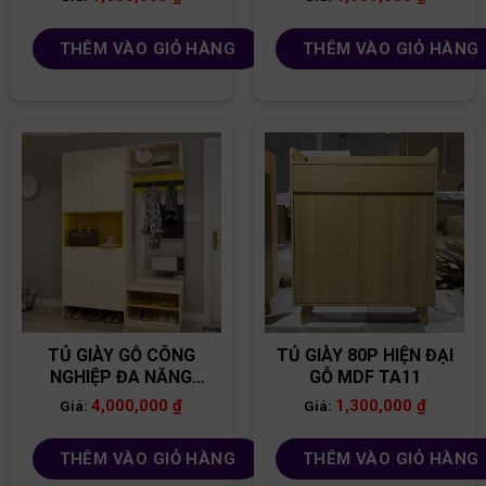
THÊM VÀO GIỎ HÀNG
THÊM VÀO GIỎ HÀNG
TỦ GIÀY GỖ CÔNG
TỦ GIÀY 80P HIỆN ĐẠI
NGHIỆP ĐA NĂNG
GỖ MDF TA11
TG24
4,000,000
₫
1,300,000
₫
Giá:
Giá:
THÊM VÀO GIỎ HÀNG
THÊM VÀO GIỎ HÀNG