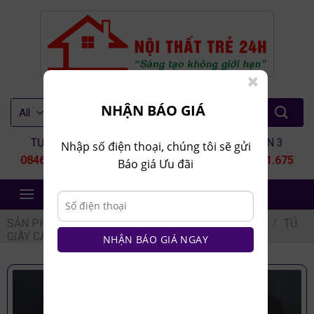
Skip
to
content
Tìm
NHẬN BÁO GIÁ
kiếm:
TƯ VẤN 1
TƯ VẤN 2
TƯ VẤN 3
Nhập số điện thoại, chúng tôi sẽ gửi
0846.80.9999
0935.435.286
0964.651.675
Báo giá Ưu đãi
NỘI THẤT TRẺ 24H
SẢN PHẨM
/
NỘI THẤT PHÒNG KHÁCH
/
TỦ GIÀY
/
TỦ
GIÀY CÁNH MÂY
NHẬN BÁO GIÁ NGAY