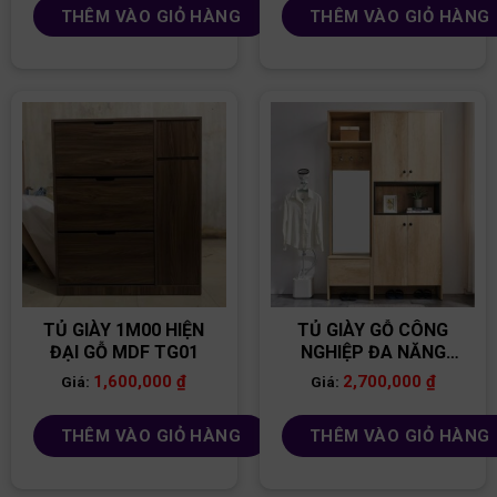
THÊM VÀO GIỎ HÀNG
THÊM VÀO GIỎ HÀNG
TỦ GIÀY 1M00 HIỆN
TỦ GIÀY GỖ CÔNG
ĐẠI GỖ MDF TG01
NGHIỆP ĐA NĂNG
TG23
1,600,000
₫
2,700,000
₫
Giá:
Giá:
THÊM VÀO GIỎ HÀNG
THÊM VÀO GIỎ HÀNG