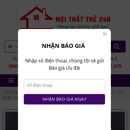
Skip
to
content
Tìm
NHẬN BÁO GIÁ
kiếm:
TƯ VẤN 1
TƯ VẤN 2
TƯ VẤN 3
Nhập số điện thoại, chúng tôi sẽ gửi
0846.80.9999
0935.435.286
0964.651.675
Báo giá Ưu đãi
NỘI THẤT TRẺ 24H
SẢN PHẨM
/
NỘI THẤT PHÒNG KHÁCH
/
TỦ GIÀY
/
TỦ
GIÀY CÁNH MÂY
NHẬN BÁO GIÁ NGAY