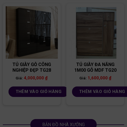
TỦ GIÀY GỖ CÔNG
TỦ GIÀY ĐA NĂNG
NGHIỆP ĐẸP TG28
1M00 GỖ MDF TG20
4,000,000
₫
1,600,000
₫
Giá:
Giá:
THÊM VÀO GIỎ HÀNG
THÊM VÀO GIỎ HÀNG
BẢN ĐỒ NHÀ XƯỞNG