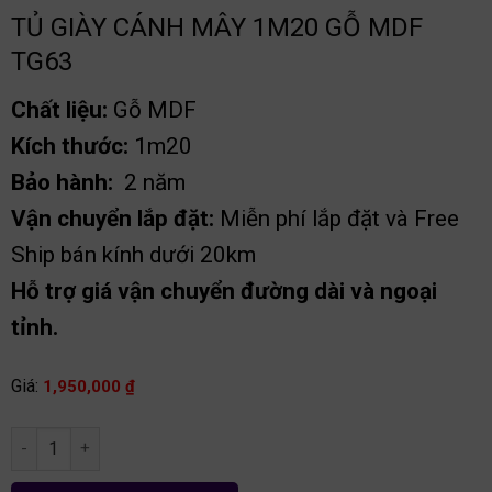
TỦ GIÀY CÁNH MÂY 1M20 GỖ MDF
TG63
Chất liệu:
Gỗ MDF
Kích thước:
1m20
Bảo hành:
2 năm
Vận chuyển lắp đặt:
Miễn phí lắp đặt và Free
Ship bán kính dưới 20km
Hỗ trợ giá vận chuyển đường dài và ngoại
tỉnh.
Giá:
1,950,000
₫
Tủ giày cánh mây 1m20 gỗ MDF TG63 số lượng