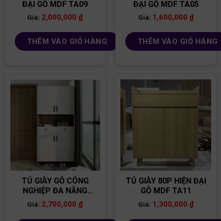
ĐẠI GỖ MDF TA09
ĐẠI GỖ MDF TA05
2,000,000
₫
1,600,000
₫
Giá:
Giá:
THÊM VÀO GIỎ HÀNG
THÊM VÀO GIỎ HÀNG
TỦ GIÀY GỖ CÔNG
TỦ GIÀY 80P HIỆN ĐẠI
NGHIỆP ĐA NĂNG
GỖ MDF TA11
TG21
2,700,000
₫
1,300,000
₫
Giá:
Giá: