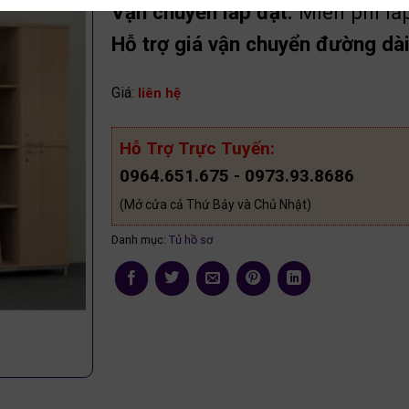
Vận chuyển lắp đặt:
Miễn phí lắ
Hỗ trợ giá vận chuyển đường dài 
Giá:
liên hệ
Hỗ Trợ Trực Tuyến:
0964.651.675 - 0973.93.8686
(Mở cửa cả Thứ Bảy và Chủ Nhật)
Danh mục:
Tủ hồ sơ