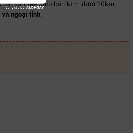
p đặt và Free Ship bán kính dưới 20km
và ngoại tỉnh.