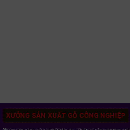
XƯỞNG SẢN XUẤT GỖ CÔNG NGHIỆP