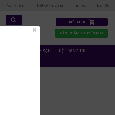
Sản Phẩm
Thiết Kế Thi Công
Tin Tức
Liên Hệ
GIỎ HÀNG
N 3
SẢN PHẨM KHUYẾN MÃI
1.675
 PHÒNG NGỦ KHÁCH SẠN
KỆ TRANG TRÍ