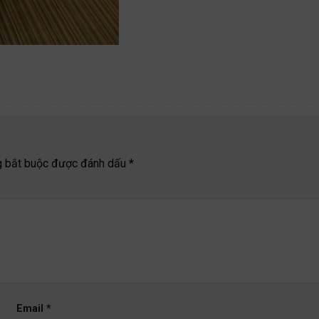
g bắt buộc được đánh dấu
*
Email
*