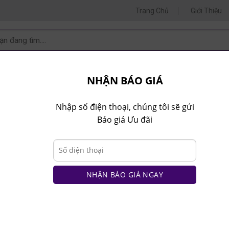
Trang Chủ
Giới Thiệu
m
m:
 VẤN 1
TƯ VẤN 2
TƯ VẤ
.80.9999
0935.435.286
0964.65
NHẬN BÁO GIÁ
T NHÀ BẾP
NT VĂN PHÒNG
NT TRẺ EM
COMBO
Nhập số điện thoại, chúng tôi sẽ gửi
Báo giá Ưu đãi
VÁCH NGĂN PK
VÁCH ỐP TƯỜNG
u-ngan
NHẬN BÁO GIÁ NGAY
 10 ghế hiện đại bh07