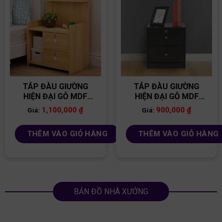
TÁP ĐÀU GIƯỜNG
TÁP ĐÀU GIƯỜNG
HIỆN ĐẠI GỖ MDF
HIỆN ĐẠI GỖ MDF
TĐG10
TĐG14
1,100,000
₫
900,000
₫
Giá:
Giá:
THÊM VÀO GIỎ HÀNG
THÊM VÀO GIỎ HÀNG
BẢN ĐỒ NHÀ XƯỞNG