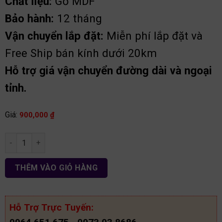
Chất liệu:
Gỗ MDF
Bảo hành:
12 tháng
Vận chuyển lắp đặt:
Miễn phí lắp đặt và
Free Ship bán kính dưới 20km
Hỗ trợ giá vận chuyển đường dài và ngoại
tỉnh.
Giá:
900,000
₫
Táp đàu giường hiện đại gỗ MDF tđg05 số lượng
THÊM VÀO GIỎ HÀNG
Hỗ Trợ Trực Tuyến: