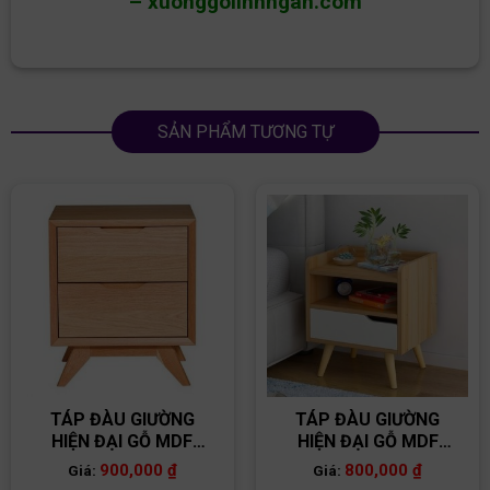
–
xuonggolinhngan.com
SẢN PHẨM TƯƠNG TỰ
TÁP ĐÀU GIƯỜNG
TÁP ĐÀU GIƯỜNG
HIỆN ĐẠI GỖ MDF
HIỆN ĐẠI GỖ MDF
TĐG09
TĐG07
900,000
₫
800,000
₫
Giá:
Giá: