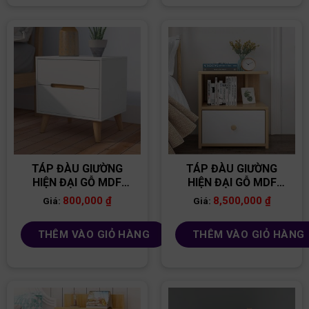
TÁP ĐÀU GIƯỜNG
TÁP ĐÀU GIƯỜNG
HIỆN ĐẠI GỖ MDF
HIỆN ĐẠI GỖ MDF
TĐG06
TĐG02
800,000
₫
8,500,000
₫
Giá:
Giá:
THÊM VÀO GIỎ HÀNG
THÊM VÀO GIỎ HÀNG