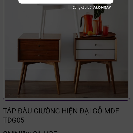
TÁP ĐÀU GIƯỜNG HIỆN ĐẠI GỖ MDF
TĐG05