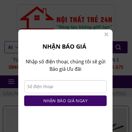
Skip
to
content
Tìm
NHẬN BÁO GIÁ
kiếm:
TƯ VẤN 1
TƯ VẤN 2
TƯ VẤN 3
Nhập số điện thoại, chúng tôi sẽ gửi
0846.80.9999
0935.435.286
0964.651.675
Báo giá Ưu đãi
NỘI THẤT TRẺ 24H
SẢN PHẨM
/
NỘI THẤT PHÒNG NGỦ
/
TAB ĐẦU GIƯỜNG
NHẬN BÁO GIÁ NGAY