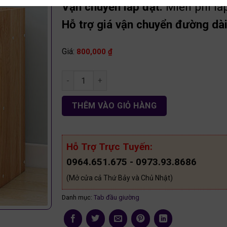
Vận chuyển lắp đặt:
Miễn phí lắ
Hỗ trợ giá vận chuyển đường dài 
Giá:
800,000
₫
Táp đàu giường hiện đại gỗ MDF tđg13 số lượn
THÊM VÀO GIỎ HÀNG
Hỗ Trợ Trực Tuyến:
0964.651.675 - 0973.93.8686
(Mở cửa cả Thứ Bảy và Chủ Nhật)
Danh mục:
Tab đầu giường