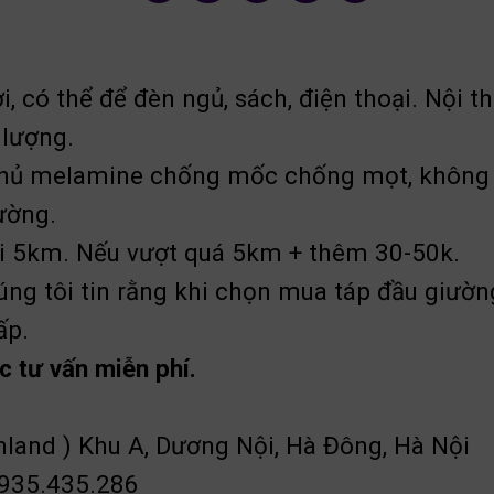
, có thể để đèn ngủ, sách, điện thoại. Nội t
 lượng.
 phủ melamine chống mốc chống mọt, không
ường.
vi 5km. Nếu vượt quá 5km + thêm 30-50k.
g tôi tin rằng khi chọn mua táp đầu giường 
ấp.
c tư vấn miễn phí.
nland ) Khu A, Dương Nội, Hà Đông, Hà Nội
0935.435.286