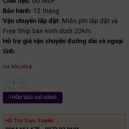
Chất liệu:
Gỗ MDF
Bảo hành:
12 tháng
Vận chuyển lắp đặt:
Miễn phí lắp đặt và
Free Ship bán kính dưới 20km
Hỗ trợ giá vận chuyển đường dài và ngoại
tỉnh.
Giá:
800,000
₫
Táp đàu giường hiện đại gỗ MDF tđg11 số lượng
THÊM VÀO GIỎ HÀNG
Hỗ Trợ Trực Tuyến: