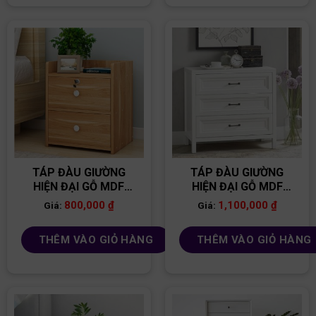
TÁP ĐÀU GIƯỜNG
TÁP ĐÀU GIƯỜNG
HIỆN ĐẠI GỖ MDF
HIỆN ĐẠI GỖ MDF
TĐG13
TĐG04
800,000
₫
1,100,000
₫
Giá:
Giá:
THÊM VÀO GIỎ HÀNG
THÊM VÀO GIỎ HÀNG