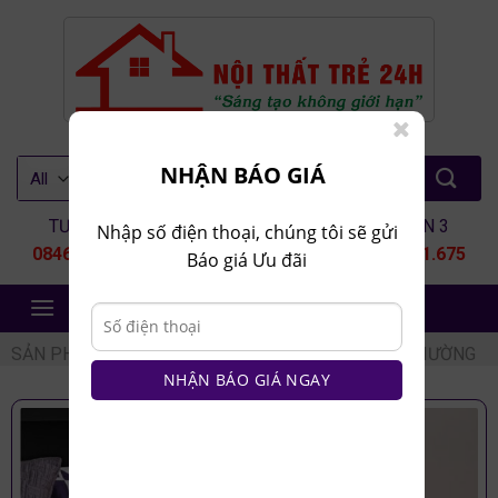
Skip
to
content
Tìm
NHẬN BÁO GIÁ
kiếm:
TƯ VẤN 1
TƯ VẤN 2
TƯ VẤN 3
Nhập số điện thoại, chúng tôi sẽ gửi
0846.80.9999
0935.435.286
0964.651.675
Báo giá Ưu đãi
NỘI THẤT TRẺ 24H
SẢN PHẨM
/
NỘI THẤT PHÒNG NGỦ
/
TAB ĐẦU GIƯỜNG
NHẬN BÁO GIÁ NGAY