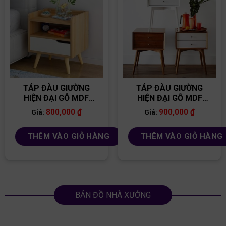
TÁP ĐÀU GIƯỜNG
TÁP ĐÀU GIƯỜNG
HIỆN ĐẠI GỖ MDF
HIỆN ĐẠI GỖ MDF
TĐG07
TĐG05
800,000
₫
900,000
₫
Giá:
Giá:
THÊM VÀO GIỎ HÀNG
THÊM VÀO GIỎ HÀNG
BẢN ĐỒ NHÀ XƯỞNG