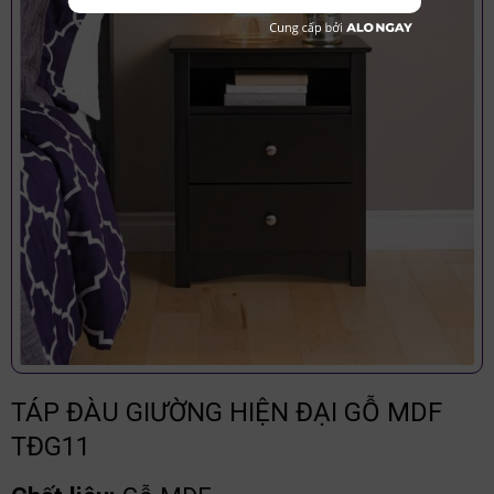
TÁP ĐÀU GIƯỜNG HIỆN ĐẠI GỖ MDF
TĐG11