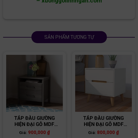
–
xuonggolinhngan.com
SẢN PHẨM TƯƠNG TỰ
TÁP ĐÀU GIƯỜNG
TÁP ĐÀU GIƯỜNG
HIỆN ĐẠI GỖ MDF
HIỆN ĐẠI GỖ MDF
TĐG12
TĐG06
900,000
₫
800,000
₫
Giá:
Giá: